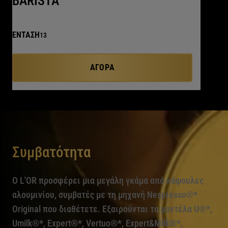
BARISTA
ΕΝΤΑΣΗ
13
ΑΓΟΡΆ
Συμβατότητα
O L'OR προσφέρει μια μεγάλη γκάμα από κάψουλες
αλουμινίου, συμβατές με τη μηχανή Nespresso®*
Original που διαθέτετε. Εξαιρούνται τα μοντέλα U®*,
Umilk®*, Expert®*, Vertuo®*, Expert&Milk®*,