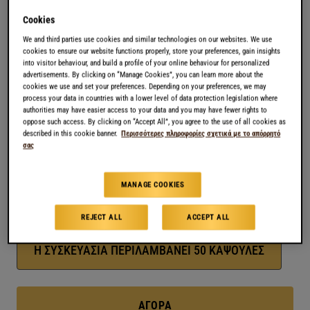
μεσαίας έντασης καβούρδισμα που φτάνει στα όρια
του έντονου. Ίχνη σοκολάτας, ξηρών καρπών και
Cookies
νότες χαμηλού καβουρδίσματος, έρχονται σε
We and third parties use cookies and similar technologies on our websites. We use
cookies to ensure our website functions properly, store your preferences, gain insights
αντίθεση με τον απαλό φρουτώδη χαρακτήρα του.
into visitor behaviour, and build a profile of your online behaviour for personalized
advertisements. By clicking on “Manage Cookies”, you can learn more about the
Μια διακριτική επίγευση που διαρκεί και σας κάνει
cookies we use and set your preferences. Depending on your preferences, we may
να θέλετε κι άλλο. Blended by L’OR Coffee Artists
process your data in countries with a lower level of data protection legislation where
authorities may have easier access to your data and you may have fewer rights to
oppose such access. By clicking on “Accept All”, you agree to the use of all cookies as
ΕΝΤΑΣΗ
8
described in this cookie banner.
Περισσότερες πληροφορίες σχετικά με το απόρρητό
σας
LUNGO
ΕΝΤΟΝΟΣ | ΠΙΚΑΝΤΙΚΟΣ | ΔΕΛΕΑΣΤΙΚΟΣ
MANAGE COOKIES
REJECT ALL
ACCEPT ALL
ΣΥΣΚΕΥΑΣΙΑ
Η ΣΥΣΚΕΥΑΣΙΑ ΠΕΡΙΛΑΜΒΑΝΕΙ 50 ΚΑΨΟΥΛΕΣ
ΑΓΟΡΆ