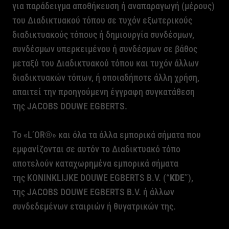
για παράδειγμα αποθήκευση ή αναπαραγωγή (μέρους)
του Διαδικτυακού τόπου σε τυχόν εξωτερικούς
διαδικτυακούς τόπους ή δημιουργία συνδέσμων,
συνδέσμων υπερκειμένου ή συνδέσμων σε βάθος
μεταξύ του Διαδικτυακού τόπου και τυχόν άλλων
διαδικτυακών τόπων, ή οποιαδήποτε άλλη χρήση,
απαιτεί την προηγούμενη έγγραφη συγκατάθεση
της
JACOBS
DOUWE
EGBERTS
.
Το «
L
’
OR
®» και όλα τα άλλα εμπορικά σήματα που
εμφανίζονται σε αυτόν το Διαδικτυακό τόπο
αποτελούν καταχωρημένα εμπορικά σήματα
της
KONINKLIJKE
DOUWE
EGBERTS
B
.
V
. (“
KDE
”),
της
JACOBS
DOUWE
EGBERTS
B
.
V
. ή άλλων
συνδεδεμένων εταιριών ή θυγατρικών της.