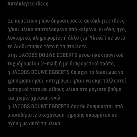
Αυτόκλητες ιδέες
Σε περίπτωση που δημοσιεύσετε αυτόκλητες ιδέες
ή/και υλικό αποτελούμενο από κείμενο, εικόνα, ήχο,
λογισμικό, πληροφορίες ή άλλο (τα
"Υλικά"
) σε αυτό
το Διαδικτυακό τόπο ή τα στείλετε
στην
JACOBS
DOUWE
EGBERTS
μέσω ηλεκτρονικού
ταχυδρομείου (
e
-
mail
) ή με διαφορετικό τρόπο,
η
JACOBS
DOUWE
EGBERTS
θα έχει το δικαίωμα να
χρησιμοποιήσει, αντιγράψει ή/και να εκμεταλλευτεί
εμπορικά τέτοιου είδους υλικά στο μέγιστο βαθμό
και χωρίς χρέωση, ενώ
η
JACOBS
DOUWE
EGBERTS
δεν θα δεσμεύεται από
οποιαδήποτε υποχρέωση τήρησης απορρήτου σε
σχέση με αυτά τα υλικά.