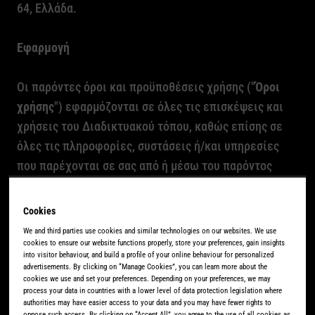
64, Ελλάδα.
Εφαρμογή
Οι παρόντες όροι και προϋποθέσεις χρήσης ("
Όροι
χρήσης
") εφαρμόζονται σε όλες τις επισκέψεις και
χρήσεις του Διαδικτυακού τόπου, καθώς επίσης σε
όλες τις πληροφορίες, συστάσεις ή/και υπηρεσίες
που παρέχονται σε σας από ή μέσω του παρόντος
Διαδικτυακού τόπου (οι "
Πληροφορίες
").
Χρησιμοποιώντας τον παρόντα Διαδικτυακό Τόπο
Cookies
δηλώνετε τη συναίνεσή σας με τους Όρους Χρήσης. Οι
We and third parties use cookies and similar technologies on our websites. We use
εν λόγω Όροι Χρήσης δύνανται να μεταβληθούν ή να
cookies to ensure our website functions properly, store your preferences, gain insights
into visitor behaviour, and build a profile of your online behaviour for personalized
τροποποιηθούν με άλλο τρόπο από
advertisements. By clicking on “Manage Cookies”, you can learn more about the
cookies we use and set your preferences. Depending on your preferences, we may
την
JACOBS
DOUWE
EGBERTS
σε οποιοδήποτε χρόνο.
process your data in countries with a lower level of data protection legislation where
Οι μεταβληθέντες ή τροποποιηθέντες Όροι Χρήσης
authorities may have easier access to your data and you may have fewer rights to
oppose such access. By clicking on “Accept All”, you agree to the use of all cookies as