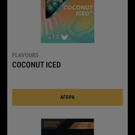
FLAVOURS
COCONUT ICED
ΑΓΟΡΆ