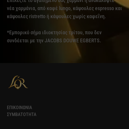
Επιλέξτε το αγαπημένο σας χαρμάνι ή ανακαλύψτε
νέα χαρμάνια, από καφέ lungo, κάψουλες espresso και
κάψουλες ristretto ή κάψουλες χωρίς καφεΐνη.
*Εμπορικό σήμα ιδιοκτησίας τρίτου, που δεν
συνδέεται με την JACOBS DOUWE EGBERTS.
ΕΠΙΚΟΙΝΩΝΙΑ
ΣΥΜΒΑΤΟΤΗΤΑ