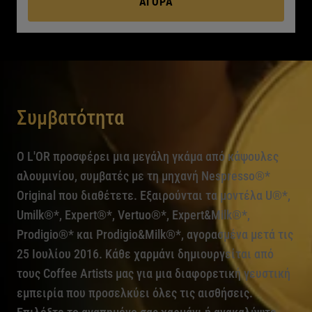
ΑΓΟΡΆ
Συμβατότητα
O L'OR προσφέρει μια μεγάλη γκάμα από κάψουλες
αλουμινίου, συμβατές με τη μηχανή Nespresso®*
Original που διαθέτετε. Εξαιρούνται τα μοντέλα U®*,
Umilk®*, Expert®*, Vertuo®*, Expert&Milk®*,
Prodigio®* και Prodigio&Milk®*, αγορασμένα μετά τις
25 Ιουλίου 2016. Κάθε χαρμάνι δημιουργείται από
τους Coffee Artists μας για μια διαφορετική γευστική
εμπειρία που προσελκύει όλες τις αισθήσεις.