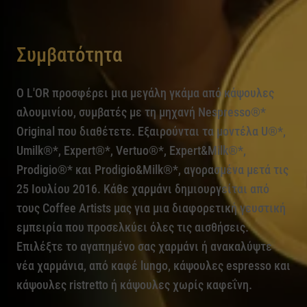
Συμβατότητα
O L'OR προσφέρει μια μεγάλη γκάμα από κάψουλες
αλουμινίου, συμβατές με τη μηχανή Nespresso®*
Original που διαθέτετε. Εξαιρούνται τα μοντέλα U®*,
Umilk®*, Expert®*, Vertuo®*, Expert&Milk®*,
Prodigio®* και Prodigio&Milk®*, αγορασμένα μετά τις
25 Ιουλίου 2016. Κάθε χαρμάνι δημιουργείται από
τους Coffee Artists μας για μια διαφορετική γευστική
εμπειρία που προσελκύει όλες τις αισθήσεις.
Επιλέξτε το αγαπημένο σας χαρμάνι ή ανακαλύψτε
νέα χαρμάνια, από καφέ lungo, κάψουλες espresso και
κάψουλες ristretto ή κάψουλες χωρίς καφεΐνη.