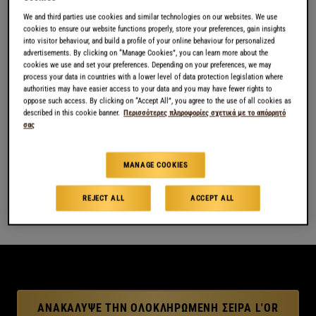
ΕΝΤΑΣΗ
8
We and third parties use cookies and similar technologies on our websites. We use
cookies to ensure our website functions properly, store your preferences, gain insights
into visitor behaviour, and build a profile of your online behaviour for personalized
advertisements. By clicking on “Manage Cookies”, you can learn more about the
ΣΥΣΚΕΥΑΣΙΑ
cookies we use and set your preferences. Depending on your preferences, we may
process your data in countries with a lower level of data protection legislation where
authorities may have easier access to your data and you may have fewer rights to
Η ΣΥΣΚΕΥΑΣΙΑ ΠΕΡΙΛΑΜΒΑΝΕΙ 10 ΚΑΨΟΥΛΕΣ
oppose such access. By clicking on “Accept All”, you agree to the use of all cookies as
described in this cookie banner.
Περισσότερες πληροφορίες σχετικά με το απόρρητό
σας
ΑΓΟΡΆ
MANAGE COOKIES
REJECT ALL
ACCEPT ALL
ΑΝΑΚΆΛΥΨΕ ΤΗΝ ΟΛΟΚΛΗΡΩΜΈΝΗ ΣΕΙΡΆ L'OR