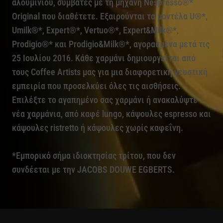
αλουμινίου, συμβατές με τη μηχανή Nespresso®*
Original που διαθέτετε. Εξαιρούνται τα μοντέλα U®*,
Umilk®*, Expert®*, Vertuo®*, Expert&Milk®*,
Prodigio®* και Prodigio&Milk®*, αγορασμένα μετά τις
25 Ιουλίου 2016. Κάθε χαρμάνι δημιουργείται από
τους Coffee Artists μας για μια διαφορετική γευστική
εμπειρία που προσελκύει όλες τις αισθήσεις.
Επιλέξτε το αγαπημένο σας χαρμάνι ή ανακαλύψτε
νέα χαρμάνια, από καφέ lungo, κάψουλες espresso και
κάψουλες ristretto ή κάψουλες χωρίς καφεΐνη.
*Εμπορικό σήμα ιδιοκτησίας τρίτου, που δεν
συνδέεται με την JACOBS DOUWE EGBERTS.