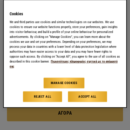
διακριτικές & σκούρες νότες καραμέλας, σε μία
λαχταριστή ισορροπία ελαφριάς γλυκύτητας. Η γεύση
Cookies
του θυμίζει καραμέλα βουτύρου & καταλήγει σε μία
We and third parties use cookies and similar technologies on our websites. We use
απαλή, βελούδινη επίγευση. Blended by L’OR Coffee
cookies to ensure our website functions properly, store your preferences, gain insights
into visitor behaviour, and build a profile of your online behaviour for personalized
Artists.
advertisements. By clicking on “Manage Cookies”, you can learn more about the
cookies we use and set your preferences. Depending on your preferences, we may
process your data in countries with a lower level of data protection legislation where
authorities may have easier access to your data and you may have fewer rights to
CARAMEL, ESPRESSO
ΙΣΧΥΡΟΣ | ΕΚΦΡΑΣΤΙΚΟΣ | ΙΔΑΝΙΚΟΣ
oppose such access. By clicking on “Accept All”, you agree to the use of all cookies as
described in this cookie banner.
Περισσότερες πληροφορίες σχετικά με το απόρρητό
σας
ΣΥΣΚΕΥΑΣΙΑ
MANAGE COOKIES
Η ΣΥΣΚΕΥΑΣΙΑ ΠΕΡΙΛΑΜΒΑΝΕΙ 10 ΚΑΨΟΥΛΕΣ
REJECT ALL
ACCEPT ALL
ΑΓΟΡΆ