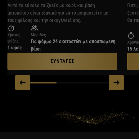
Αυτό το εύκολο τσίζκεϊκ με καφέ και βάση
Γιατί
μπισκότου είναι ιδανικό για να το μοιραστείτε με
ζεστέ
τους φίλους και την οικογένειά σας.
θα τα
Χρόνος
Μερίδες
ψύξης:
Για φόρμα 24 εκατοστών με αποσπώμενη
Χρόνος
1 ώρες
βάση
15 λε
ΣΥΝΤΑΓΕΣ