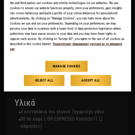
We and third parties use cookies and similar technologies on our websites. We use
Χρόνος προετοιμασίας::
5 λεπτά
cookies to ensure our website functions properly, store your preferences, gain insights
into visitor behaviour, and build a profile of your online behaviour for personalized
Όχι καφές με καραμέλες, αλλά καφές Bonbon.
advertisements. By clicking on “Manage Cookies”, you can learn more about the
Εμπνευσμένος από τον ισπανικό Café Bombón, έναν
cookies we use and set your preferences. Depending on your preferences, we may
εκπληκτικά γευστικό συνδυασμό dulce de leche
process your data in countries with a lower level of data protection legislation where
authorities may have easier access to your data and you may have fewer rights to
(καραμελωμένου γάλακτος) και εσπρέσο.
oppose such access. By clicking on “Accept All”, you agree to the use of all cookies as
Οι αντίθετες γεύσεις του γλυκού ζαχαρούχου
described in this cookie banner.
Περισσότερες πληροφορίες σχετικά με το απόρρητό
σας
συμπυκνωμένου γάλακτος και του δυνατού και
εκλεπτυσμένου καφέ L'OR ESPRESSO Ristretto 11
συνδυάζονται ιδανικά για να τις απολαύσετε.
MANAGE COOKIES
ΛΗΨΗ ΣΥΝΤΑΓΗΣ
REJECT ALL
ACCEPT ALL
Υλικά
4 κουταλάκια του γλυκού ζαχαρούχο γάλα
80 ml καφέ L'OR ESPRESSO Ristretto11 (2
κάψουλες)