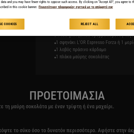
Υλικά
 data and you may have fewer rights to oppose such access. By clicking on “Accept All”, you agree to th
cribed in this cookie banner.
Περισσότερες πληροφορίες σχετικά με το απόρρητό σας
100 ml ζαχαρούχο γάλα
50 ml γάλα
E COOKIES
REJECT ALL
ACCE
30 ml κρέμα καρύδας
¾ του φλιτζανιού θρυμματισμένος πάγ
1 σφηνάκι L'OR Espresso Forza ή 1 μερ
1 λοβός πράσινο κάρδαμο
1 πλάκα μαύρης σοκολάτας
ΠΡΟΕΤΟΙΜΑΣΙΑ
ε τη μαύρη σοκολάτα με έναν τρίφτη ή ένα μαχαίρι.
όψτε το σύκο όσο το δυνατόν περισσότερο. Αφήστε στην άκρ