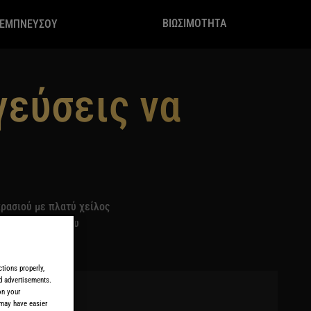
ΒΙΩΣΙΜΟΤΗΤΑ
ΕΜΠΝΕΥΣΟΥ
γεύσεις να
κρασιού με πλατύ χείλος
έτα μαύρου σύκου
tions properly,
ed advertisements.
on your
 may have easier