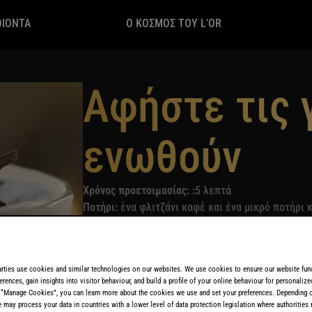
ΟΙΟΝΤΑ
O ΚΟΣΜΟΣ ΤΟΥ L’OR
Αφήστε τις 
ενωθούν
Χρόνος προετοιμασίας: :
5 λεπτά
Ποτήρι:
ένα φλιτζάνι καφέ και ένα μικρό ποτήρι 
Γαρνιτούρα:
νιφάδες μαύρης σοκολάτας και μια φ
ΛΗΨΗ ΣΥΝΤΑΓΗΣ
arties use cookies and similar technologies on our websites. We use cookies to ensure our website func
erences, gain insights into visitor behaviour, and build a profile of your online behaviour for personaliz
 “Manage Cookies”, you can learn more about the cookies we use and set your preferences. Depending 
e may process your data in countries with a lower level of data protection legislation where authorities