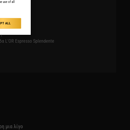
e use of all
PT ALL
ος
ίδα L'OR Espresso Splendente
η μια λίγο