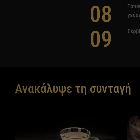
08
Τοπο
γεύσε
09
Σερβί
Ανακάλυψε τη συνταγή