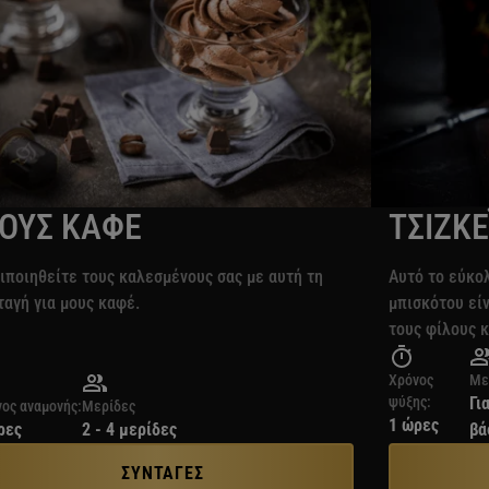
ΟΥΣ ΚΑΦΕ
ΤΣΙΖΚ
ιποιηθείτε τους καλεσμένους σας με αυτή τη
Αυτό το εύκολ
ταγή για μους καφέ.
μπισκότου είν
τους φίλους κ
Χρόνος
Με
ψύξης:
Γι
ος αναμονής:
Μερίδες
1 ώρες
ρες
2 - 4 μερίδες
βά
ΣΥΝΤΑΓΕΣ