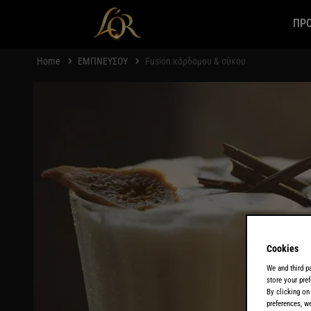
ΠΡ
Home
ΕΜΠΝΕΥΣΟΥ
Fusion κάρδαμου & σύκου
Cookies
We and third p
store your pref
By clicking on
preferences, w