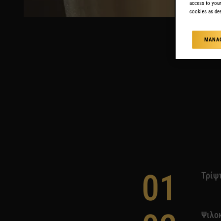
access to your
cookies as des
MANAG
01
Τρίψτ
Ψιλοκ