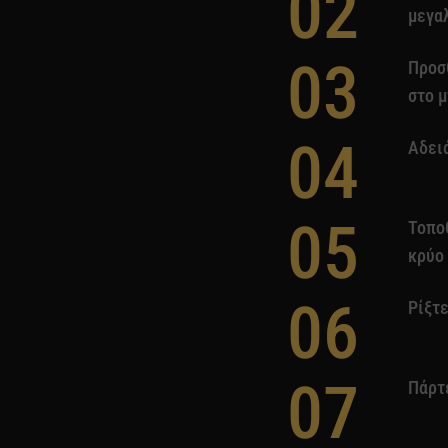
02
μεγα
03
Προσθ
στο μ
04
Αδειά
05
Τοπο
κρύο
06
Ρίξτε
07
Πάρτε