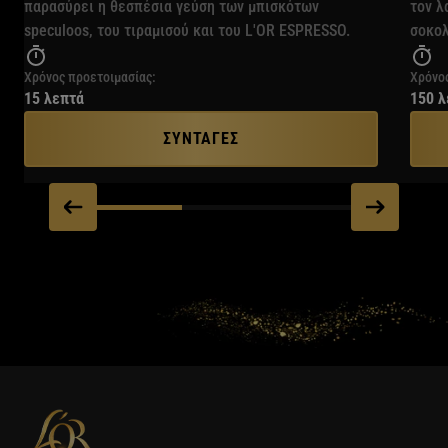
παρασύρει η θεσπέσια γεύση των μπισκότων
τον λ
speculoos, του τιραμισού και του L'OR ESPRESSO.
σοκολ
Χρόνος προετοιμασίας:
Χρόνος
15 λεπτά
150 λ
ΣΥΝΤΑΓΕΣ