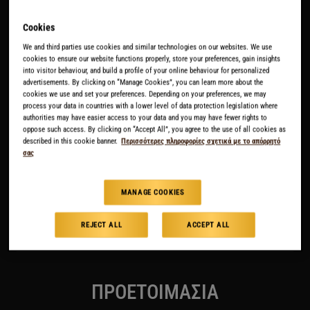
για καφέ καρύδας
Cookies
Μερίδες:
Voor één kop kokoskoffie
We and third parties use cookies and similar technologies on our websites. We use
ΛΗΨΗ ΣΥΝΤΑΓΗΣ
cookies to ensure our website functions properly, store your preferences, gain insights
into visitor behaviour, and build a profile of your online behaviour for personalized
advertisements. By clicking on “Manage Cookies”, you can learn more about the
cookies we use and set your preferences. Depending on your preferences, we may
process your data in countries with a lower level of data protection legislation where
Υλικά
authorities may have easier access to your data and you may have fewer rights to
oppose such access. By clicking on “Accept All”, you agree to the use of all cookies as
1 kopje intense L' OR espresso, wij raden L'OR
described in this cookie banner.
Περισσότερες πληροφορίες σχετικά με το απόρρητό
Espresso Supremo aan
σας
+/- 100 ml kokosmelk
Een scheutje Monin Caramel Siroop
MANAGE COOKIES
REJECT ALL
ACCEPT ALL
ΔΕΊΤΕ ΠΕΡΙΣΣΌΤΕΡΑ
ΠΡΟΕΤΟΙΜΑΣΙΑ